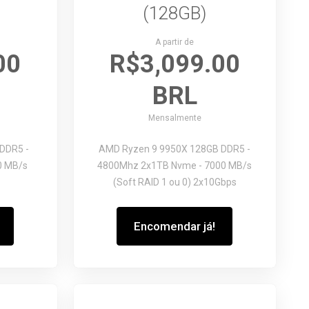
(128GB)
A partir de
00
R$3,099.00
BRL
Mensalmente
DDR5 -
AMD Ryzen 9 9950X
128GB DDR5 -
0 MB/s
4800Mhz
2x1TB Nvme - 7000 MB/s
(Soft RAID 1 ou 0)
2x10Gbps
Encomendar já!