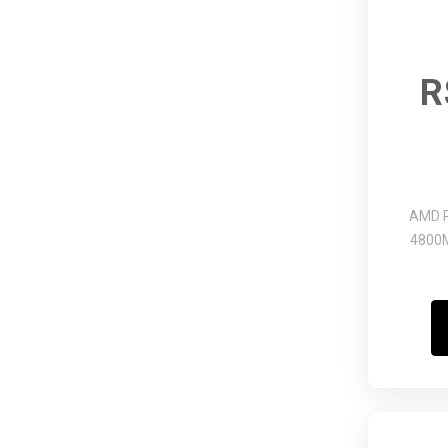
R
AMD R
4800