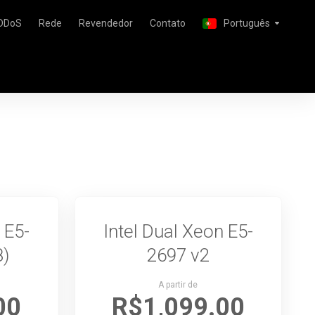
-DDoS
Rede
Revendedor
Contato
Português
 E5-
Intel Dual Xeon E5-
8)
2697 v2
A partir de
00
R$1,099.00