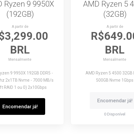
 Ryzen 9 9950X
AMD Ryzen 5 
(192GB)
(32GB)
A partir de
A partir de
$3,299.00
R$649.0
BRL
BRL
Mensalmente
Mensalmente
yzen 9 9950X
192GB DDR5 -
AMD Ryzen 5 4500
32GB
hz
2x1TB Nvme - 7000 MB/s
500GB Nvme
1Gbps
ft RAID 1 ou 0)
2x10Gbps
Encomendar já!
Encomendar já!
0 Disponível