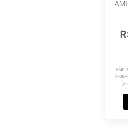
AMD
R
AMD R
4800M
(So