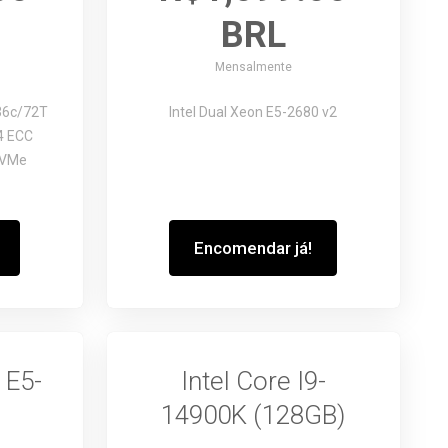
BRL
Mensalmente
6c/72T
Intel Dual Xeon E5-2680 v2
4 ECC
NVMe
Encomendar já!
 E5-
Intel Core I9-
14900K (128GB)