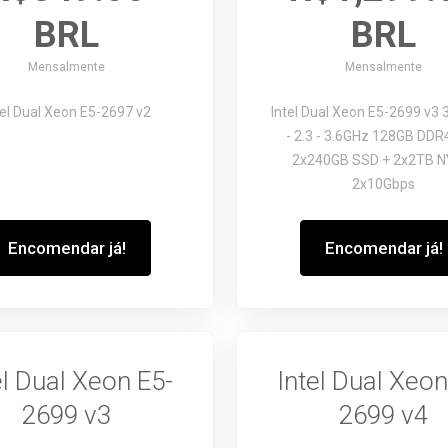
BRL
BRL
Mensalmente
Mensalmente
tel Dual Xeon E5-2697 v2
Intel Dual Xeon E5-2699 v3
3
- 2.3 - 3.6GHz
128GB DDR
2x240GB SSD + 2x2TB 
2x10Gbps
Encomendar já!
Encomendar já!
el Dual Xeon E5-
Intel Dual Xeon
2699 v3
2699 v4