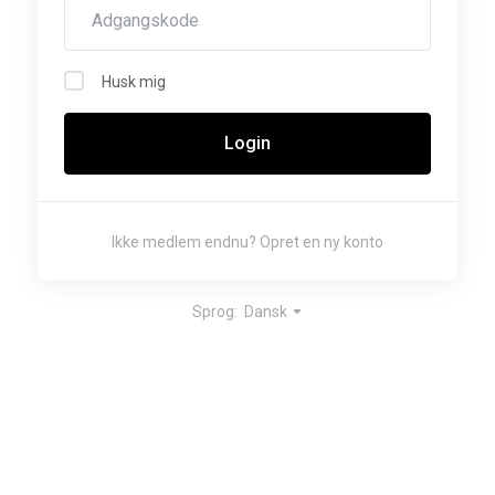
Husk mig
Login
Ikke medlem endnu?
Opret en ny konto
Sprog:
Dansk